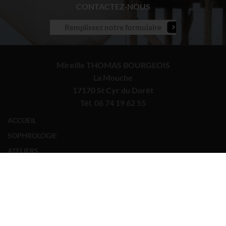
CONTACTEZ-NOUS
Remplissez notre formulaire
Mireille THOMAS BOURGEOIS
La Mouche
17170 St Cyr du Dorêt
Tél.
06 74 19 62 55
ACCUEIL
SOPHROLOGIE
ATELIERS
FORMATIONS
SEJOURS
CALENDRIER
ACTUALITÉS