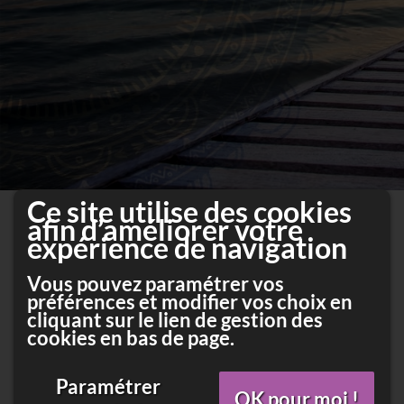
Ce site utilise des cookies
HARMONISATION VISAGE ET
afin d’améliorer votre
TEMPS
expérience de navigation
Vous pouvez paramétrer vos
préférences et modifier vos choix en
cliquant sur le lien de gestion des
Site en cours d’enrichissement, merci de revenir le consulter
cookies en bas de page.
ultérieurement.
Paramétrer
OK pour moi !