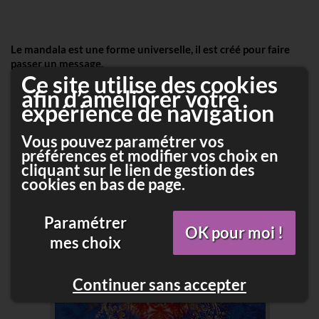
Le mandala est une forme universelle, il est créé pour
faire
passer
un message.
Ce site utilise des cookies
Le mandala permet de
VOIR
:
afin d’améliorer votre
expérience de navigation
C’est un outil extraordinaire pour revenir dans son axe,
il permet de se centrer
Vous pouvez paramétrer vos
Le mandala élimine les différents filtres, nous amène à
préférences et modifier vos choix en
l’essentiel
cliquant sur le lien de gestion des
C’est un véritable voyage intérieur.
cookies en bas de page.
Paramétrer
OK pour moi !
mes choix
Continuer sans accepter